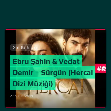
Dizi Şarkıları
Ebru Şahin & Vedat
Demir – Sürgün (Hercai
Dizi Müziği)
27 Kasım 2019