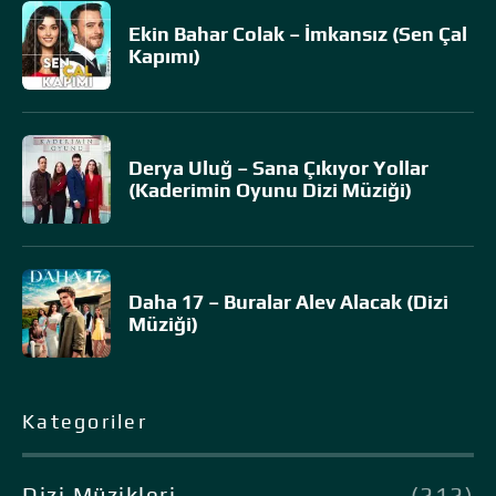
Ekin Bahar Colak – İmkansız (Sen Çal
Kapımı)
Derya Uluğ – Sana Çıkıyor Yollar
(Kaderimin Oyunu Dizi Müziği)
Daha 17 – Buralar Alev Alacak (Dizi
Müziği)
Kategoriler
Dizi Müzikleri
(212)