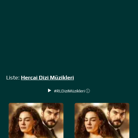
Liste:
Hercai Dizi Müzikleri
#RLDiziMüzikleri ⓘ