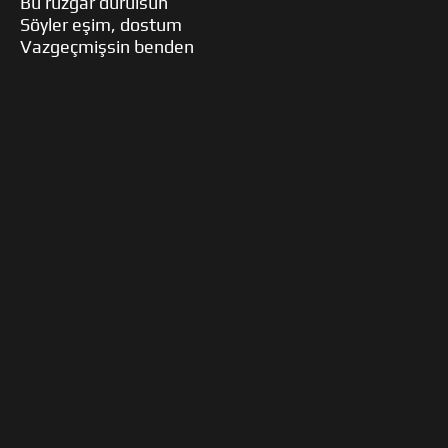
Bu rüzgâr durulsun
Söyler eşim, dostum
Vazgeçmişsin benden