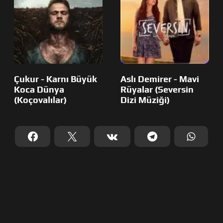
Çukur - Karnı Büyük
Aslı Demirer - Mavi
Koca Dünya
Rüyalar (Seversin
(Koçovalılar)
Dizi Müziği)