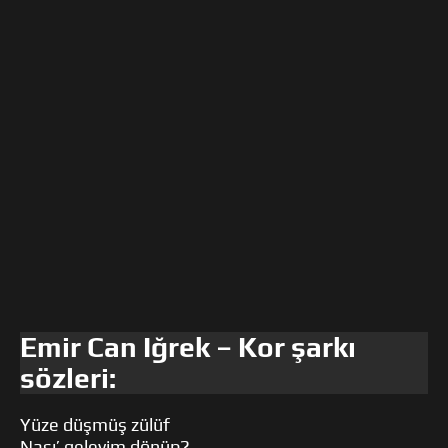
Emir Can Iğrek – Kor şarkı
sözleri:
Yüze düşmüş zülüf
Nası’ geleyim dönüp?