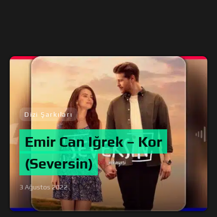
Dizi Şarkıları
Emir Can Iğrek – Kor
(Seversin)
3 Ağustos 2022