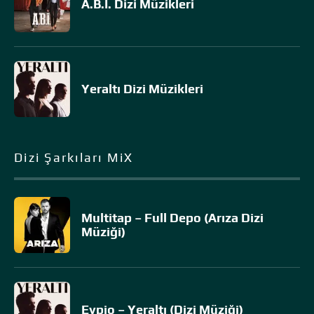
A.B.İ. Dizi Müzikleri
Yeraltı Dizi Müzikleri
Dizi Şarkıları MiX
Multitap – Full Depo (Arıza Dizi
Müziği)
Eypio – Yeraltı (Dizi Müziği)