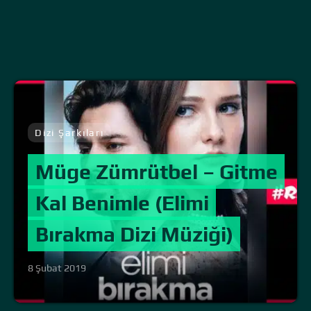
Dizi Şarkıları
Müge Zümrütbel – Gitme
Kal Benimle (Elimi
Bırakma Dizi Müziği)
8 Şubat 2019