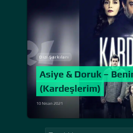
Dizi Şarkıları
Asiye & Doruk – Ben
(Kardeşlerim)
10 Nisan 2021