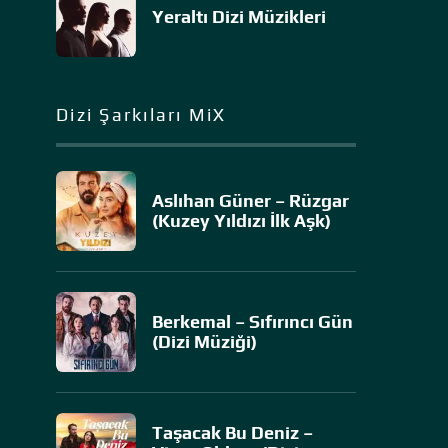
Yeraltı Dizi Müzikleri
Dizi Şarkıları MiX
Aslıhan Güner – Rüzgar
(Kuzey Yıldızı İlk Aşk)
Berkemal – Sıfırıncı Gün
(Dizi Müziği)
Taşacak Bu Deniz –