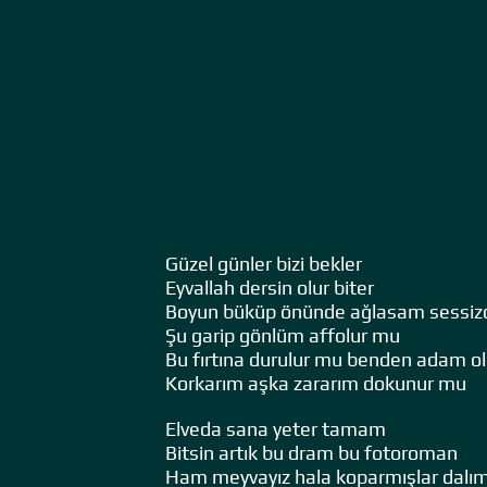
Güzel günler bizi bekler
Eyvallah dersin olur biter
Boyun büküp önünde ağlasam sessiz
Şu garip gönlüm affolur mu
Bu fırtına durulur mu benden adam o
Korkarım aşka zararım dokunur mu
Elveda sana yeter tamam
Bitsin artık bu dram bu fotoroman
Ham meyvayız hala koparmışlar dalı