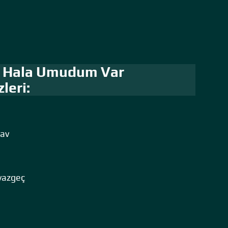
m Hala Umudum Var
leri:
vav
 vazgeç