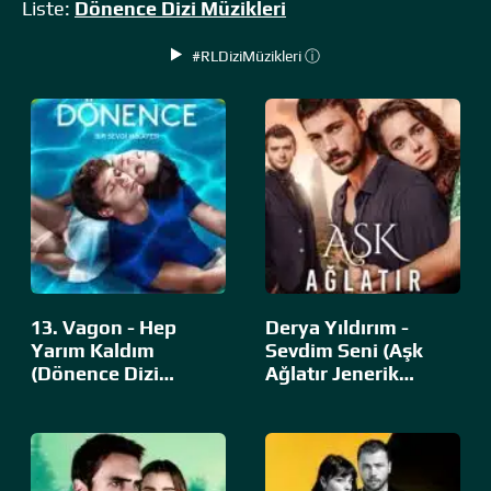
Liste:
Dönence Dizi Müzikleri
#RLDiziMüzikleri ⓘ
13. Vagon - Hep
Derya Yıldırım -
Yarım Kaldım
Sevdim Seni (Aşk
(Dönence Dizi
Ağlatır Jenerik
Müziği)
Müziği)