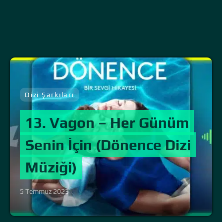
Dizi Şarkıları
13. Vagon – Her Günüm
Senin İçin (Dönence Dizi
Müziği)
5 Temmuz 2023