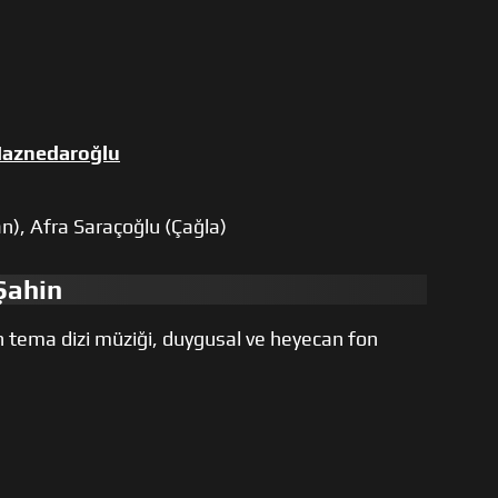
Haznedaroğlu
n), Afra Saraçoğlu (Çağla)
 Şahin
n tema dizi müziği, duygusal ve heyecan fon