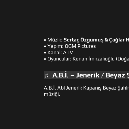
• Müzik:
Sertaç Özgümüş
&
Çağlar 
• Yapım: OGM Pictures
• Kanal: ATV
• Oyuncular: Kenan İmirzalıoğlu (Doğa
♬ A.B.İ. – Jenerik / Beyaz
A.B.İ. Abi Jenerik Kapanış Beyaz Şahi
müziği.