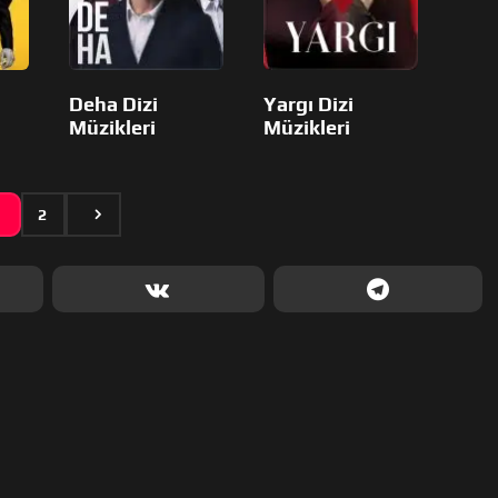
Deha Dizi
Yargı Dizi
Müzikleri
Müzikleri
1
2