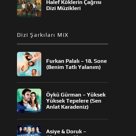
Halef Köklerin Çağrısı
Dizi Müzikleri
Dizi Şarkıları MiX
Furkan Palalı – 18. Sone
(Benim Tatlı Yalanım)
Öykü Gürman – Yüksek
Yüksek Tepelere (Sen
Anlat Karadeniz)
Asiye & Doruk –