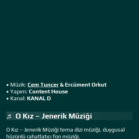
• Müzik:
Cem Tuncer
& Ercüment Orkut
• Yapım:
Content House
• Kanal:
KANAL D
♬ O Kız – Jenerik Müziği
O Kız – Jenerik Müziği tema dizi müziği, duygusal
hüzünlü rahatlatıcı fon müziği.