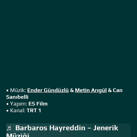
• Müzik:
Ender Gündüzlü
&
Metin Arıgül
& Can
Sanıbelli
• Yapım:
ES Film
• Kanal:
TRT 1
♬ Barbaros Hayreddin – Jenerik
Müziği