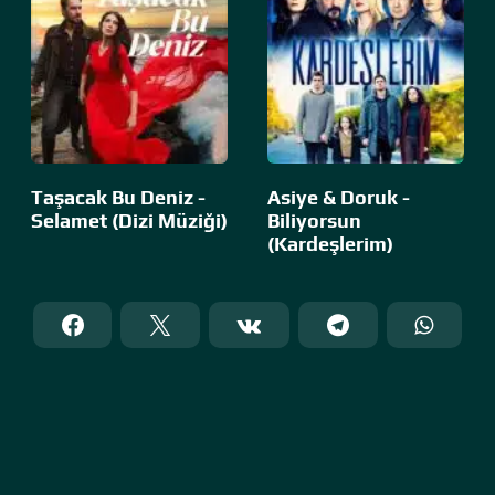
Taşacak Bu Deniz -
Asiye & Doruk -
Selamet (Dizi Müziği)
Biliyorsun
(Kardeşlerim)