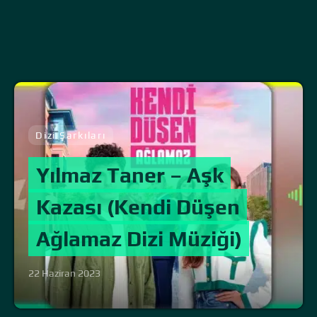
Dizi Şarkıları
Yılmaz Taner – Aşk
Kazası (Kendi Düşen
Ağlamaz Dizi Müziği)
22 Haziran 2023