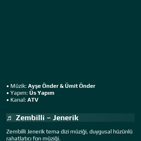
• Müzik:
Ayşe Önder & Ümit Önder
• Yapım:
Üs Yapım
• Kanal:
ATV
♬ Zembilli – Jenerik
Zembilli Jenerik tema dizi müziği, duygusal hüzünlü
rahatlatıcı fon müziği.