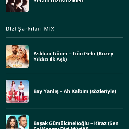
Yeraltı Dizi Müzikleri
Dizi Şarkıları MiX
Aslıhan Güner – Gün Gelir (Kuzey
Yıldızı İlk Aşk)
Bay Yanlış – Ah Kalbim (sözleriyle)
Başak Gümülcinelioğlu – Kiraz (Sen
Çal Kapımı Dizi Müziği)