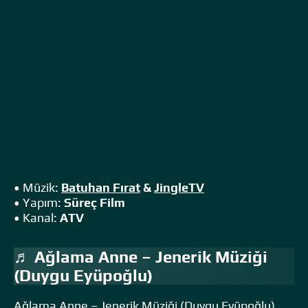
• Müzik:
Batuhan Fırat
&
JingleTV
• Yapım:
Süreç Film
• Kanal:
ATV
♬ Ağlama Anne – Jenerik Müziği
(Duygu Eyüpoğlu)
Ağlama Anne – Jenerik Müziği (Duygu Eyüpoğlu)