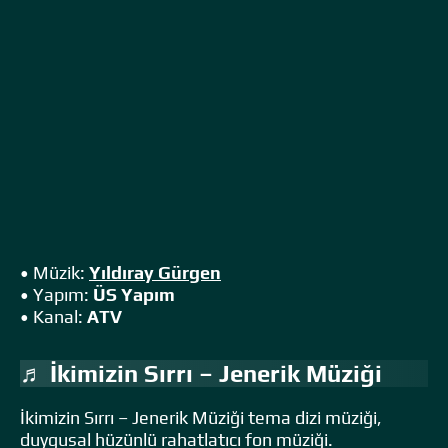
• Müzik:
Yıldıray Gürgen
• Yapım:
ÜS Yapım
• Kanal:
ATV
♬ İkimizin Sırrı – Jenerik Müziği
İkimizin Sırrı – Jenerik Müziği tema dizi müziği,
duygusal hüzünlü rahatlatıcı fon müziği.