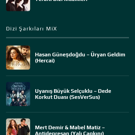
Dizi Şarkıları MiX
Hasan Güneşdoğdu – Üryan Geldim
(Hercai)
Uyanış Büyük Selçuklu – Dede
Korkut Duası (SesVerSus)
Mert Demir & Mabel Matiz –
Antidepresan (Yalı Çapkını)