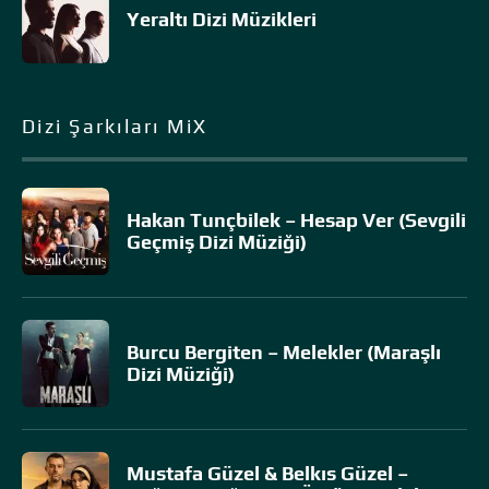
Yeraltı Dizi Müzikleri
Dizi Şarkıları MiX
Hakan Tunçbilek – Hesap Ver (Sevgili
Geçmiş Dizi Müziği)
Burcu Bergiten – Melekler (Maraşlı
Dizi Müziği)
Mustafa Güzel & Belkıs Güzel –