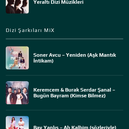
Yeraltı Dizi Müzikleri
Dizi Şarkıları MiX
Soner Avcu – Yeniden (Aşk Mantık
İntikam)
Keremcem & Burak Serdar Şanal –
Bugün Bayram (Kimse Bilmez)
Bay Yanlış – Ah Kalbim (sözleriyle)