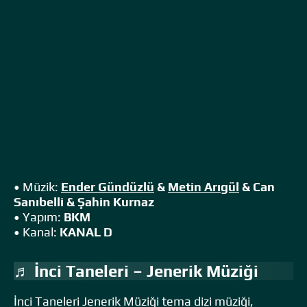
• Müzik:
Ender Gündüzlü
&
Metin Arıgül
& Can
Sanıbelli & Şahin Kurnaz
• Yapım:
BKM
• Kanal:
KANAL D
♬ İnci Taneleri – Jenerik Müziği
İnci Taneleri Jenerik Müziği tema dizi müziği,