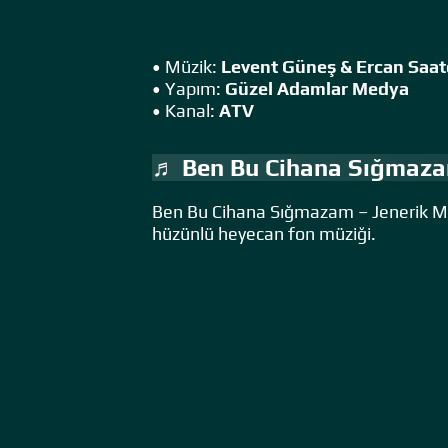
• Müzik:
Levent Güneş & Ercan Saat
• Yapım:
Güzel Adamlar Medya
• Kanal:
ATV
♬ Ben Bu Cihana Sığmazam
Ben Bu Cihana Sığmazam – Jenerik Mü
hüzünlü heyecan fon müziği.