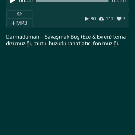
00:00
01:50
‎ ‎ ‎‎ ‎ ‎‎ ‎ ‎💚 ‎‎ ‎
80
117
3
‎‎‎ ‎ ‎ↆ MP3 ‎ ‎
Darmaduman – Savaşmak Boş (Ece & Evren) tema
dizi müziği, mutlu huzurlu rahatlatıcı fon müziği.