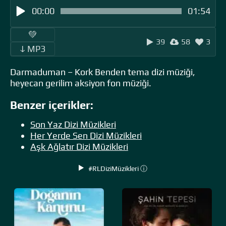
00:00
01:54
‎ ‎ ‎‎ ‎ ‎‎ ‎ ‎💚 ‎‎ ‎
39
58
3
‎‎‎ ‎ ‎ↆ MP3 ‎ ‎
Darmaduman – Kork Benden tema dizi müziği,
heyecan gerilim aksiyon fon müziği.
Benzer içerikler:
Son Yaz Dizi Müzikleri
Her Yerde Sen Dizi Müzikleri
Aşk Ağlatır Dizi Müzikleri
#RLDiziMüzikleri ⓘ