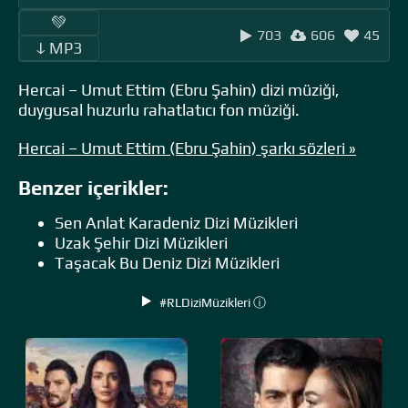
‎ ‎ ‎‎ ‎ ‎‎ ‎ ‎💚 ‎‎ ‎
703
606
45
‎‎‎ ‎ ‎ↆ MP3 ‎ ‎
Hercai – Umut Ettim (Ebru Şahin) dizi müziği,
duygusal huzurlu rahatlatıcı fon müziği.
Hercai – Umut Ettim (Ebru Şahin) şarkı sözleri »
Benzer içerikler:
Sen Anlat Karadeniz Dizi Müzikleri
Uzak Şehir Dizi Müzikleri
Taşacak Bu Deniz Dizi Müzikleri
#RLDiziMüzikleri ⓘ