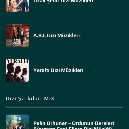
Uzak Şehir Dizi Müzikleri
A.B.İ. Dizi Müzikleri
Yeraltı Dizi Müzikleri
Dizi Şarkıları MiX
Pelin Orhuner – Ordunun Dereleri
(Vermem Seni Ellere Dizi Müziği)