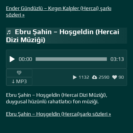
Ender Gündüzlü – Kırgın Kalpler (Hercai) şarkı
sözleri »
♬ Ebru Şahin – Hoşgeldin (Hercai
Dizi Müziği)
00:00
03:13
‎ ‎ ‎‎ ‎ ‎‎ ‎ ‎💚 ‎‎ ‎
1132
2590
90
‎‎‎ ‎ ‎ↆ MP3 ‎ ‎
Ebru Şahin – Hoşgeldin (Hercai Dizi Müziği),
duygusal hüzünlü rahatlatıcı fon müziği.
Ebru Şahin – Hoşgeldin (Hercai)şarkı sözleri »